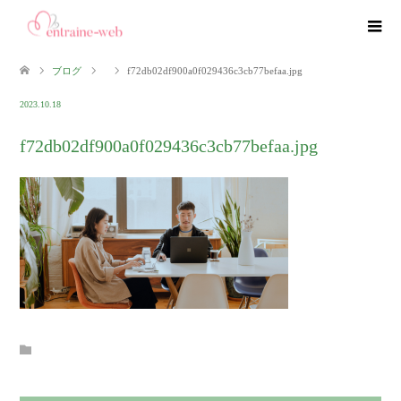
ブログ
f72db02df900a0f029436c3cb77befaa.jpg
2023.10.18
f72db02df900a0f029436c3cb77befaa.jpg