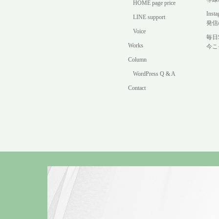
HOME page price
In
LINE support
発信
Voice
毎日
Works
今こ
Column
WordPress Q & A
Contact