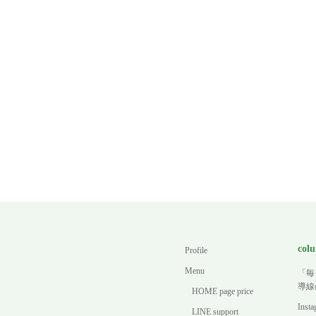
col
Profile
Menu
「毎
導線
HOME page price
In
LINE support