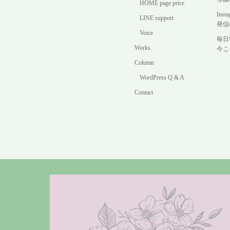
HOME page price
In
LINE support
発信
Voice
毎日
Works
今こ
Column
WordPress Q & A
Contact