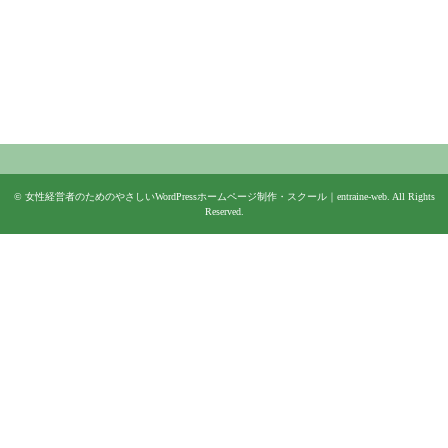
©
女性経営者のためのやさしいWordPressホームページ制作・スクール｜entraine-web
. All Rights
Reserved.