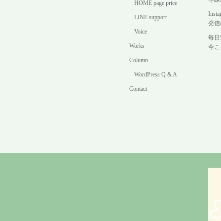
HOME page price
In
LINE support
発信
Voice
毎日
Works
今こ
Column
WordPress Q & A
Contact