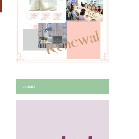
が
業
contact
れ